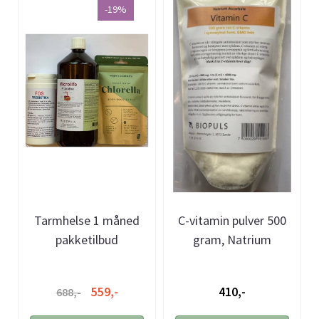
-19%
Tarmhelse 1 måned
C-vitamin pulver 500
pakketilbud
gram, Natrium
Askorbat
559,-
410,-
688,-