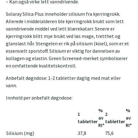
– Kan også virke lett vanndrivende.
Solaray Silica Plus inneholder silisium fra kjerringrokk.
Allerede i middelalderen ble kjerringrokk brukt som lett
vanndrivende middel ved lett blærekatarr. Senere er
kjerringrokk blitt mye brukt ved løs mage, tretthet og
glansløst hår. Stengelen er rik på silisium (kisel), som er et
essensielt sporstoff. Silisium er viktig for dannelsen av
kollagen og elastin. Green Screened-merket symboliserer
en omfattende kvalitetskontroll.
Anbefalt døgndose: 1-2 tabletter daglig med mat eller
vann.
Innhold per anbefalt døgndose:
%
%
1
2
av
av
tabletter
tabletter
RI*
RI*
Silisium (mg)
37,8
75,6