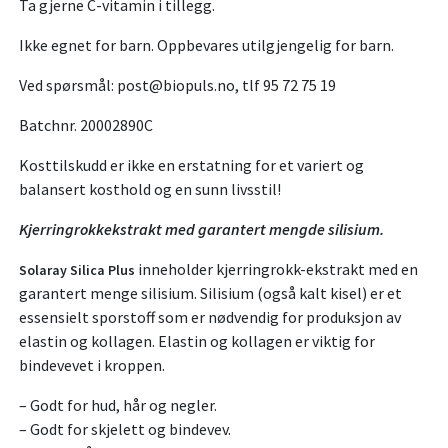
Ta gjerne C-vitamin i tillegg.
Ikke egnet for barn. Oppbevares utilgjengelig for barn.
Ved spørsmål: post@biopuls.no, tlf 95 72 75 19
Batchnr. 20002890C
Kosttilskudd er ikke en erstatning for et variert og
balansert kosthold og en sunn livsstil!
Kjerringrokkekstrakt med garantert mengde silisium.
inneholder kjerringrokk-ekstrakt med en
Solaray Silica Plus
garantert menge silisium. Silisium (også kalt kisel) er et
essensielt sporstoff som er nødvendig for produksjon av
elastin og kollagen. Elastin og kollagen er viktig for
bindevevet i kroppen.
– Godt for hud, hår og negler.
– Godt for skjelett og bindevev.