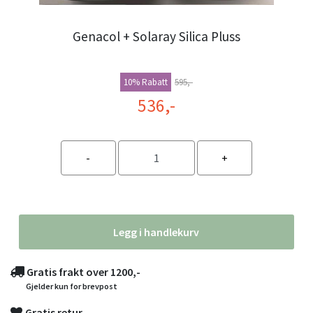
Genacol + Solaray Silica Pluss
10% Rabatt
595,-
536,-
Legg i handlekurv
Gratis frakt over 1200,-
Gjelder kun for brevpost
Gratis retur