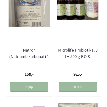
Natron
Microlife Probiotika, 3
(Natriumbikarbonat) 1
l + 500 g F.O.S.
kg
159,-
925,-
Kjøp
Kjøp