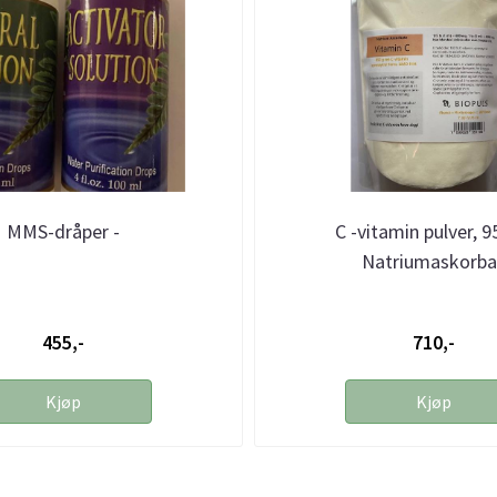
MMS-dråper -
C -vitamin pulver, 9
Natriumaskorba
455,-
710,-
Kjøp
Kjøp