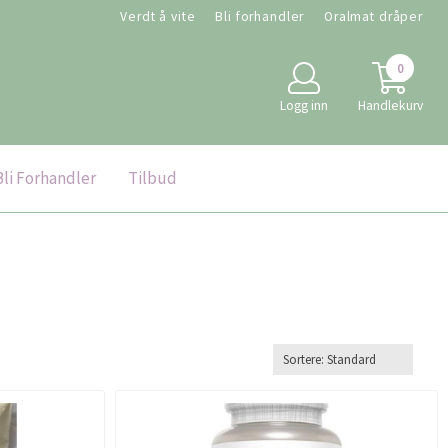
Verdt å vite
Bli forhandler
Oralmat dråper
0
Logg inn
Handlekurv
Bli Forhandler
Tilbud