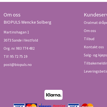
Om oss
Kundeser
BIOPULS Wencke Solberg
Oralmat dråp
Om oss
Martinshagan 1
Tilbud
3073 Sande i Vestfold
Kontakt oss
Org. nr. 983 774 482
Salg- og kjøp
Tlf:
95 72 75 19
Tilbakemeldi
post@biopuls.no
Leveringsbeti