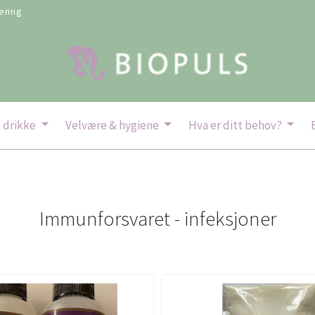
ering
 drikke
Velvære & hygiene
Hva er ditt behov?
Immunforsvaret - infeksjoner