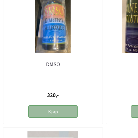
DMSO
320,-
Kjøp