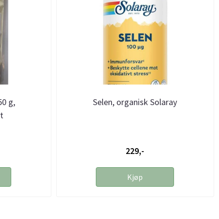
50 g,
Selen, organisk Solaray
t
229,-
Kjøp