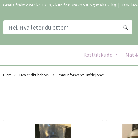
Gratis frakt over kr 1200,- kun for Brevpost og maks 2 kg.
|
Rask lev
Kosttilskudd
Mat &
Hjem
Hva er ditt behov?
Immunforsvaret -Infeksjoner