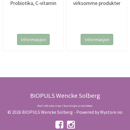
Probiotika, C-vitamin
virksomme produkter
m.m.
Informasjon
Informasjon
BIOPULS Wencke Solberg
Kort info som vises i bunnlinjen av butikken
© 2026 BIOPULS Wencke Solberg - Powered by
Mystore.no