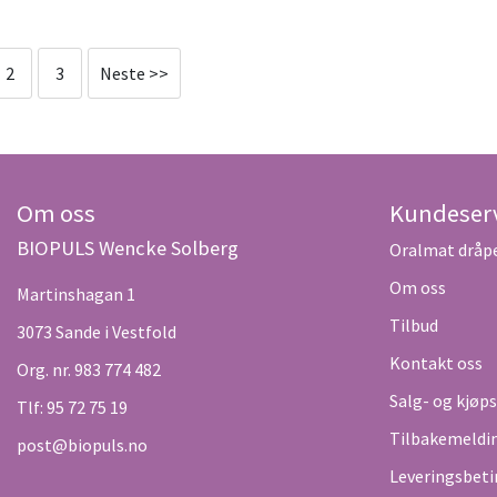
2
3
Neste >>
Om oss
Kundeser
BIOPULS Wencke Solberg
Oralmat dråp
Om oss
Martinshagan 1
Tilbud
3073 Sande i Vestfold
Kontakt oss
Org. nr. 983 774 482
Salg- og kjøp
Tlf:
95 72 75 19
Tilbakemeldi
post@biopuls.no
Leveringsbeti