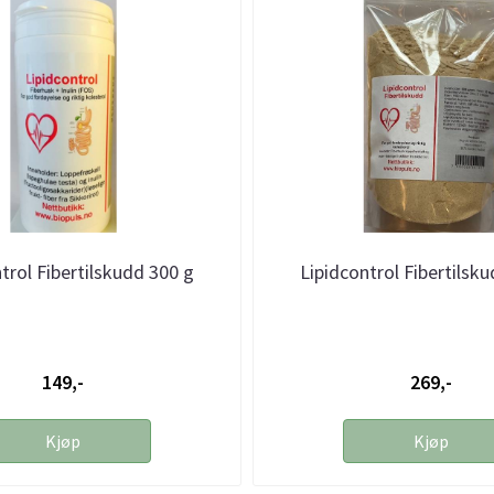
trol Fibertilskudd 300 g
Lipidcontrol Fibertilsk
149,-
269,-
Kjøp
Kjøp