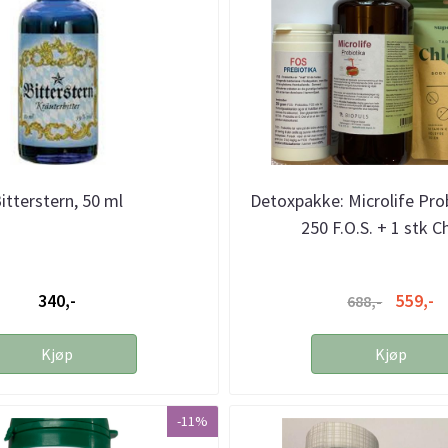
itterstern, 50 ml
Detoxpakke: Microlife Prob
250 F.O.S. + 1 stk C
340,-
559,-
688,-
Kjøp
Kjøp
-11%