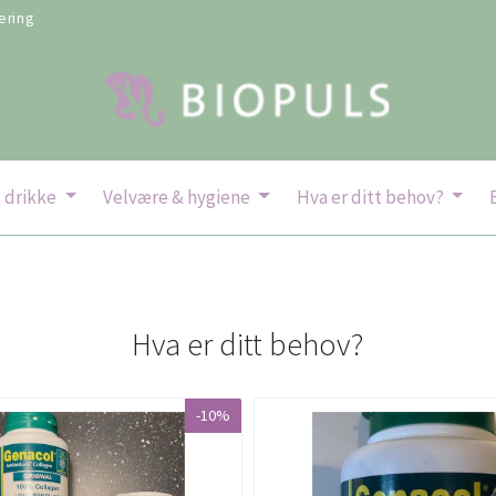
ering
 drikke
Velvære & hygiene
Hva er ditt behov?
Hva er ditt behov?
-10%