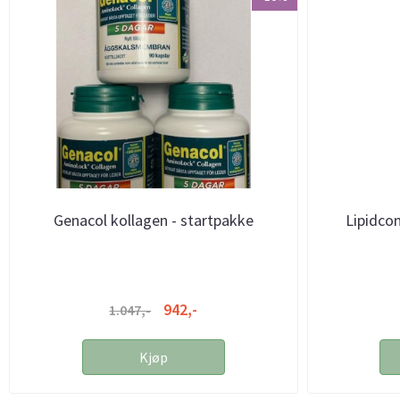
Genacol kollagen - startpakke
Lipidcon
942,-
1.047,-
Kjøp