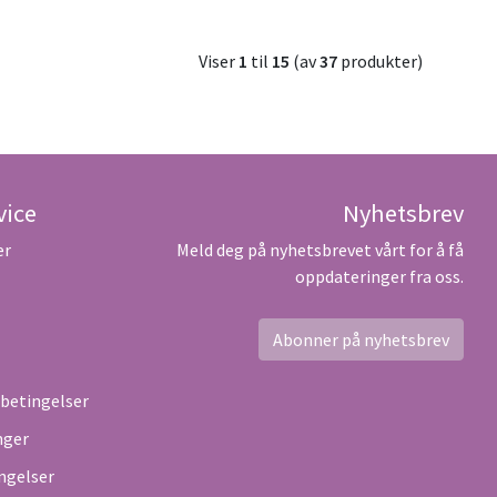
Viser
1
til
15
(av
37
produkter)
vice
Nyhetsbrev
er
Meld deg på nyhetsbrevet vårt for å få
oppdateringer fra oss.
Abonner på nyhetsbrev
sbetingelser
nger
ngelser