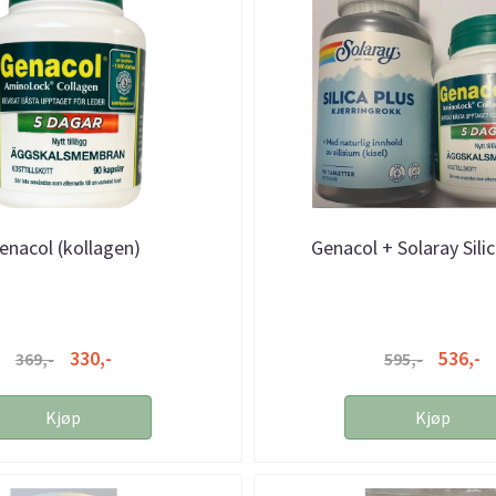
enacol (kollagen)
Genacol + Solaray Sili
330,-
536,-
369,-
595,-
Kjøp
Kjøp