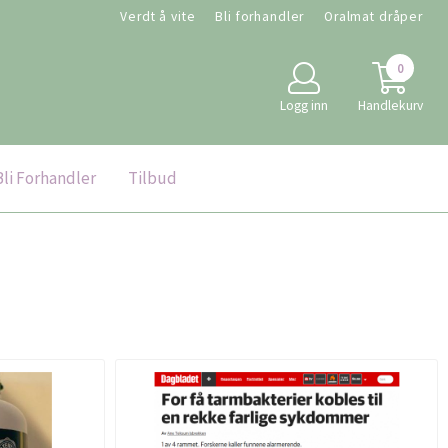
Verdt å vite
Bli forhandler
Oralmat dråper
0
Logg inn
Handlekurv
Bli Forhandler
Tilbud