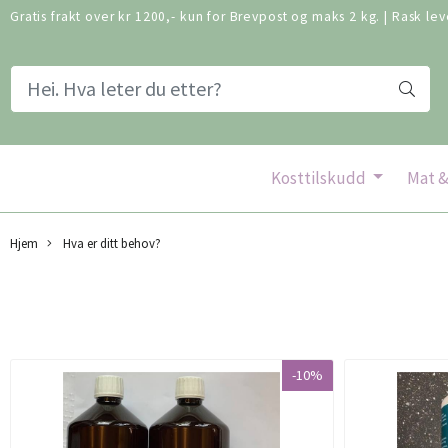
Gratis frakt over kr 1200,- kun for Brevpost og maks 2 kg.
|
Rask lev
Kosttilskudd
Mat &
Hjem
Hva er ditt behov?
-10%