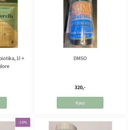
iotika, 1l +
DMSO
hlore
320,-
Kjøp
-10%